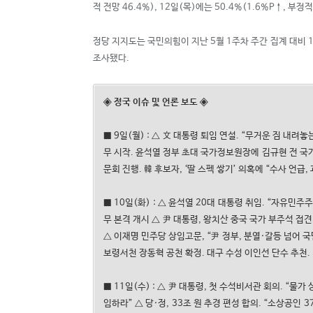
적 전망 46.4%), 12일(목)에는 50.4%(1.6%P
↑
, 부정적
정당 지지도는 국민의힘이 지난 5월 1주차 주간 집계 대비 1.
조사됐다.
◈
정국 이슈 및 언론 보도
◈
■ 9일(월) : △ 文 대통령 퇴임 연설. “무거운 짐 내
무 시작. 윤석열 정부 초대 국가정보원장에 김규현 전 국가
문회 진행. 韓 후보자, ‘딸 스펙 쌓기’ 의혹에 “수사 언급
■ 10일(화) : △ 윤석열 20대 대통령 취임. “자유
무 본격 개시 △ 尹 대통령, 왕치산 중국 국가 부주석 접견
△ 이재명 민주당 상임고문, “尹 정부, 분열·갈등 넘어 
보령서천 장동혁 공천 확정. 대구 수성 이인선 단수 추천.
■ 11일(수) : △ 尹 대통령, 첫 수석비서관 회의. “물
임하라” △ 당·정, 33조 원 추경 편성 합의. “소상공인