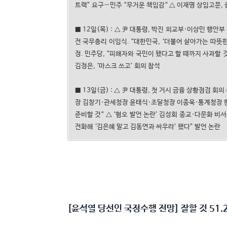
트랙” 요구…민주 “무거운 책임감“ △ 이재명 상임고문, 중
■ 12일(목) : △ 尹 대통령, 박진 외교부·이상민 행안부
전 국무총리 이임식. “대한민국, ‘더불어 살아가는 따뜻한
정. 민주당, “피해자와 국민이 됐다고 할 때까지 사과할 것
김정은, ‘마스크 쓰고’ 회의 참석
■ 13일(금) : △ 尹 대통령, 첫 거시 금융 상황점검 회
장 김창기·관세청장 윤태식·조달청장 이종욱·통계청장 한훈
준비할 것“ △ ‘혐오 발언 논란’ 김성회 종교·다문화 비
전화해 ‘김은혜 말고 김동연과 싸우라’ 했다” 발언 논란
[
윤석열 당선인 국정수행 전망
]
잘할 것
51.