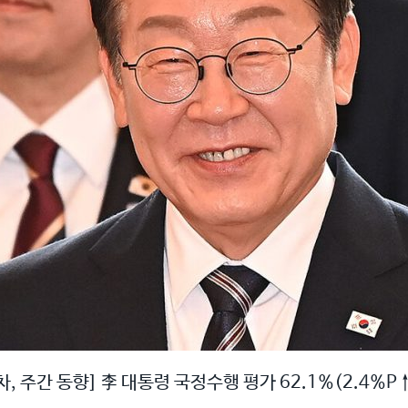
 주간 동향] 李 대통령 국정수행 평가 62.1%(2.4%P↑)