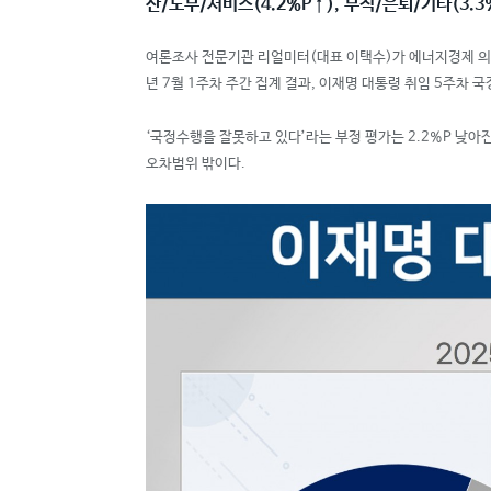
산/노무/서비스(4.2%P
↑
), 무직/은퇴/기타(3.3
여론조사 전문기관 리얼미터(대표 이택수)가 에너지경제 의뢰로 
년 7월 1주차 주간 집계 결과, 이재명 대통령 취임 5주차 국정
‘국정수행을 잘못하고 있다’라는 부정 평가는 2.2%P 낮아진 3
오차범위 밖이다.