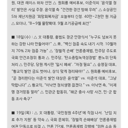
원, 대권 레이스 하차 선언 △ 원희룡 예비후보, 이준석의 ‘윤석열 정
리’ 발언은 사실 주장. 윤석열 측 “건전한 경선 방해 우려” △ 소상공인
5차 재난지원금 ‘희망회복자금’ 오늘부터 신청. 40만~2천만 원 지급
△ 모더나, “8∼9월 물량확대. 9월 조기공급에 최선“
■ 18일(수) : △ 文 대통령, 홍범도 장군 안장식서 “누구도 넘보지 못
하는 강한 나라 만들어야!” △ 靑, “백신 접종 속도 내기 시작. 10월까
지 70% 2차 접종 가능” △ ‘징벌적 손배’ 언론중재법, 민주당 주도로
국회 안건조정위 통과 △ 민주당, ‘탄소중립녹색성장법’ 환노위 단독
처리 △ 민주당, 당원 게시판 ‘일시 폐쇄’. “자정 필요” △ 송영길 대표,
“황교익 발언 금도 벗어나, 상식 맞게 정리돼야!” △ 원희룡 예비후보,
“곧 정리한다는 이준석 발언 대상은 윤석열” vs. 이준석 대표, “그냥
딱합니다” △ 황교익, “이낙연 정치생명 끊겠다.” vs. 이낙연 측, “이재
명 경거망동 말라” △ 민관군 합동위, “해군 중사 사망 사건, 민·군 합
동 조사 촉구“
■ 19일(목) : △ 文 대통령, ‘국민청원 4주년’에 직접 나서. ‘난임 치
료 추가 지원’ 등 약속 △ 국회 문체위, ‘징벌적 손해배상’ 언론중재법
여권 단독으로 의결 △ 언론 7단체, 언론중재법 강행에 “위헌 소송 등