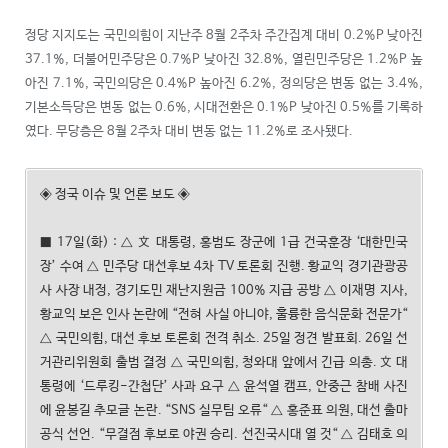
정당 지지도는 국민의힘이 지난주 8월 2주차 주간집계 대비 0.2%P 낮아진
37.1%, 더불어민주당은 0.7%P 낮아진 32.8%, 열린민주당은 1.2%P 높
아진 7.1%, 국민의당은 0.4%P 높아진 6.2%, 정의당은 변동 없는 3.4%,
기본소득당은 변동 없는 0.6%, 시대전환은 0.1%P 낮아진 0.5%를 기록하
였다. 무당층은 8월 2주차 대비 변동 없는 11.2%로 조사됐다.
◈ 정국 이슈 및 언론 보도 ◈
■ 17일(화) : △ 文 대통령, 홍범도 장군에 1급 건국훈장 ‘대한민국
장’ 수여 △ 민주당 대선후보 4차 TV 토론회 진행. 황교익 경기관광공
사 사장 내정, 경기도민 재난지원금 100% 지급 공방 △ 이재명 지사,
황교익 보은 인사 논란에 “전혀 사실 아니야, 훌륭한 음식문화 전문가“
△ 국민의힘, 대선 후보 토론회 전격 취소. 25일 정견 발표회. 26일 선
거관리위원회 출범 결정 △ 국민의힘, 청와대 앞에서 긴급 의총. 文 대
통령에 ‘드루킹-간첩단’ 사과 요구 △ 윤석열 캠프, 안중근 참배 사진
에 윤봉길 추모글 논란. “SNS 실무팀 오류“ △ 홍준표 의원, 대선 출마
공식 선언. “무결점 후보로 야권 승리. 선진국시대 열 것“ △ 김태호 의