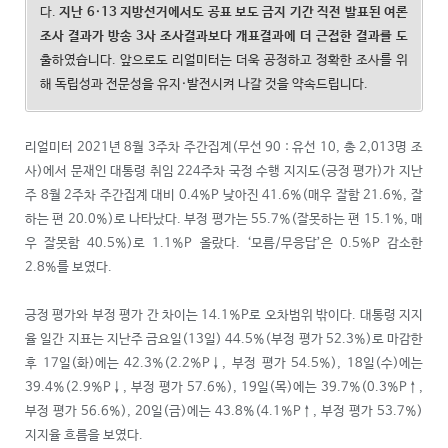
다.
지난
6·13
지방선거에서도 공표 보도 금지 기간 직전 발표된 여론
조사 결과가 방송
3
사 조사결과보다 개표결과에 더 근접한 결과를 도
출
하였습니다. 앞으로도 리얼미터는 더욱 공정하고 정확한 조사를 위
해 독립성과 전문성을 유지·발전시켜 나갈 것을 약속드립니다.
리얼미터 2021년 8월 3주차 주간집계(무선 90 : 유선 10, 총 2,013명 조
사)에서 문재인 대통령 취임 224주차 국정 수행 지지도(긍정 평가)가 지난
주 8월 2주차 주간집계 대비 0.4%P 낮아진 41.6%(매우 잘함 21.6%, 잘
하는 편 20.0%)로 나타났다. 부정 평가는 55.7%(잘못하는 편 15.1%, 매
우 잘못함 40.5%)로 1.1%P 올랐다. ‘모름/무응답’은 0.5%P 감소한
2.8%를 보였다.
긍정 평가와 부정 평가 간 차이는 14.1%P로 오차범위 밖이다. 대통령 지지
율 일간 지표는 지난주 금요일(13일) 44.5%(부정 평가 52.3%)로 마감한
후 17일(화)에는 42.3%(2.2%P↓, 부정 평가 54.5%), 18일(수)에는
39.4%(2.9%P↓, 부정 평가 57.6%), 19일(목)에는 39.7%(0.3%P↑,
부정 평가 56.6%), 20일(금)에는 43.8%(4.1%P↑, 부정 평가 53.7%)
지지율 흐름을 보였다.