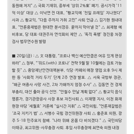
동원해 저지” △ 국회 기재위, 종부세 ‘상위 2%案’ 폐기. 공시가격 ’11
억 이상’ 대상 △ 이낙연 전 대표, “황교익에 ‘친일 프레임’ 지나쳤다”
사과 △ 황교익, “다음 주까지 거취 고민” 사퇴 언급 △ 김기현 원내대
표, “언론중재법은 현대판 분서갱유. 끝까지 막아낼 것“ △ 최재형 예
비후보, 당 대표·대권주자 연석회의 제안 △ ‘독직 폭행’ 정진웅 차장
검사 법무연수원 발령
■ 20일(금) : △ 文 대통령, “코로나 백신 예산만큼은 여유 있게 편성
하라” △ 정부, “‘위드(with) 코로나’ 전략 9월 말 10월에는 검토 가능
할 듯” △ 중앙재난안전대책본부, 식당·카페의 매장 영업 오후 9시 제
한 등 ‘사회적 거리 두기’ 단계 2주 연장 발표. △ 서욱 국방부 장관,
“해군 여중사 사망 사건, 2차 가해까지 엄정 수사” △ 김동연 전 경제
부총리, 대선 출마 공식 선언. “안철수 만날 계획 없다” △ 황교익 음식
평론가, 경기관광공사 사장 후보 자진사퇴 △ 이재명 지사, 이천 화재
현장 야당 ‘세월호’ 거론에 “실시간 지휘” △ 국민의힘, “언론재갈법은
‘조국 지키기 법’ △ 서병수 국힘 경선위원장 사퇴 △ 홍준표 의원, 광
주 5·18 민주묘지 참배. “나라 위해 온몸 다 바치겠다.” △ 국민의당
이태규, 최고위원·사무총장 사퇴. 후임 사무총장에 최연숙 의원 내정