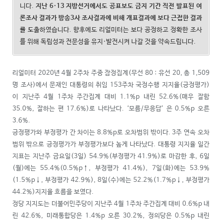
니다.
지난
6·13
지방선거에서도 공표보도 금지 기간 직전 발표된 여
론조사 결과가 방송
3
사 조사결과에 비해 개표결과에 보다 근접한 결과
를 도출
하였습니다. 향후에도 리얼미터는 보다 공정하고 정확한 조사
를 위해 독립성과 전문성을 유지·발전시켜 나갈 것을 약속드립니다.
리얼미터 2020년 4월 2주차 주중 잠정집계(무선 80 : 유선 20, 총 1,509
명 조사)에서 문재인 대통령의 취임 153주차 국정수행 지지율(긍정평가)
이 지난주 4월 1주차 주간집계 대비 1.1%p 내린 52.6%(매우 잘함
35.0%, 잘하는 편 17.6%)로 나타났다. ‘모름/무응답’ 은 0.5%p 오른
3.6%.
긍정평가와 부정평가 간 차이는 8.8%p로 오차범위 밖이다. 3주 연속 오차
범위 밖으로 긍정평가가 부정평가보다 높게 나타났다. 대통령 지지율 일간
지표는 지난주 금요일(3일) 54.9%(부정평가 41.9%)로 마감한 후, 6일
(월)에는 55.4%(0.5%p↑, 부정평가 41.4%), 7일(화)에는 53.9%
(1.5%p↓, 부정평가 42.9%), 8일(수)에는 52.2%(1.7%p↓, 부정평가
44.2%)지지율 흐름을 보였다.
정당 지지도는 더불어민주당이 지난주 4월 1주차 주간집계 대비 0.6%p 내
린 42.6%, 미래통합당은 1.4%p 오른 30.2%, 정의당은 0.5%p 내린