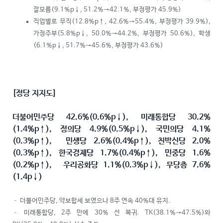
잘모름(9.1%p
↓
, 51.2%→42.1%, 부정평가 45.9%)
직업별로 무직(12.8%p
↑
, 42.6%→55.4%, 부정평가 39.9%),
가정주부(5.8%p
↓
, 50.0%→44.2%, 부정평가 50.6%), 학생
(6.1%p
↓
, 51.7%→45.6%, 부정평가 43.6%)
[
정당 지지도
]
더불어민주당
42.6%(0.6%p
↓
),
미래통합당
30.2%
(1.4%p
↑
),
정의당
4.9%(0.5%p
↓
),
국민의당
4.1%
(0.3%p
↑
),
민생당
2.6%(0.4%p
↑
),
친박신당
2.0%
(0.3%p
↑
),
한국경제당
1.7%(0.4%p
↑
),
민중당
1.6%
(0.2%p
↑
),
우리공화당
1.1%(0.3%p
↓
),
무당층
7.6%
(1.4p
↓
)
– 더불어민주당, 약보합세 보였으나 8주 연속 40%대 유지.
– 미래통합당, 2주 만에 30% 선 복귀. TK(38.1%→47.5%)와