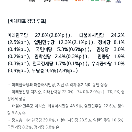
[
비례대표 정당 투표
]
미래한국당
27.8%(2.8%p
↑
),
더불어시민당
24.2%
(2.5%p
↑
),
열린민주당
12.3%(2.1%p
↓
),
정의당
8.1%
(0.4%p
↓
),
국민의당
5.3%(0.6%p
↑
),
민생당
3.0%
(0.2%p
↑
),
친박신당
2.4%(0.3%p
↑
),
민중당
1.9%
(0.3%p
↑
),
한국경제당
1.7%(0.1%p
↑
),
우리공화당
1.0%
(0.9%p
↓
),
무당층
9.6%(2.8%p
↓
)
– 미래한국당과 더불어시민당, 지난 주 격차 유지하며 동반 상승.
– 미래통합당 지지층, 미래한국당 72.0%→74.0% 2.0%p↑. TK, PK, 충
청에서 상승
– 더불어민주당 지지층, 더불어시민당 48.9%, 열린민주당 22.6%, 정의
당 8.8% 순
– 중도층, 미래한국당 29.0%, 더불어시민당 23.5%, 열린민주당 10.6%,
국민의당 8.2%, 정의당 5.8% 순