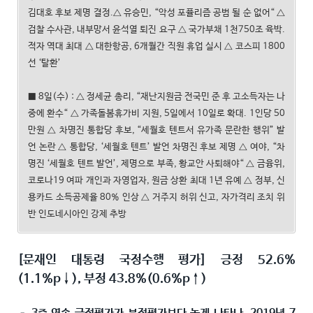
김대호 후보 제명 결정.△ 유승민, “악성 포퓰리즘 공범 될 순 없어“ △
검찰 수사관, 내부망서 윤석열 퇴진 요구 △ 국가부채 1천750조 육박.
적자 역대 최대 △ 대한항공, 6개월간 직원 휴업 실시 △ 코스피 1800
선 ‘탈환’
■ 8일(수) : △ 정세균 총리, “재난지원금 전국민 준 후 고소득자는 나
중에 환수“ △ 가족돌봄휴가비 지원, 5일에서 10일로 확대. 1인당 50
만원 △ 차명진 통합당 후보, “세월호 텐트서 유가족 문란한 행위” 발
언 논란 △ 통합당, ‘세월호 텐트’ 발언 차명진 후보 제명 △ 여야, “차
명진 ‘세월호 텐트 발언’, 제명으로 부족, 황교안 사퇴해야“ △ 금융위,
코로나19 여파 개인과 자영업자, 원금 상환 최대 1년 유예 △ 정부, 신
용카드 소득공제율 80% 인상 △ 거주지 허위 신고, 자가격리 조치 위
반 인도네시아인 강제 추방
[문재인 대통령 국정수행 평가] 긍정 52.6%
(1.1%p↓), 부정 43.8%(0.6%p↑)