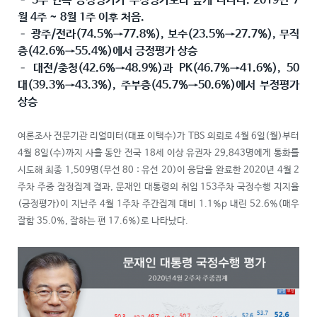
– 3주 연속 긍정평가가 부정평가보다 높게 나타나. 2019년 7
월 4주 ~ 8월 1주 이후 처음.
– 광주/전라(74.5%→77.8%), 보수(23.5%→27.7%), 무직
층(42.6%→55.4%)에서 긍정평가 상승
– 대전/충청(42.6%→48.9%)과 PK(46.7%→41.6%), 50
대(39.3%→43.3%), 주부층(45.7%→50.6%)에서 부정평가
상승
여론조사 전문기관 리얼미터(대표 이택수)가 TBS 의뢰로 4월 6일(월)부터
4월 8일(수)까지 사흘 동안 전국 18세 이상 유권자 29,843명에게 통화를
시도해 최종 1,509명(무선 80 : 유선 20)이 응답을 완료한 2020년 4월 2
주차 주중 잠정집계 결과, 문재인 대통령의 취임 153주차 국정수행 지지율
(긍정평가)이 지난주 4월 1주차 주간집계 대비 1.1%p 내린 52.6%(매우
잘함 35.0%, 잘하는 편 17.6%)로 나타났다.