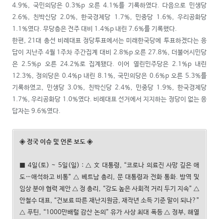
4.9%, 국민의당은 0.3%p 오른 4.1%를 기록하였다. 다음으로 민생당
2.6%, 친박신당 2.0%, 한국경제당 1.7%, 민중당 1.6%, 우리공화당
1.1%였다. 무당층은 전주 대비 1.4%p 내린 7.6%를 기록했다.
한편, 21대 총선 비례대표 정당투표에서는 미래한국당에 투표하겠다는 응
답이 지난주 4월 1주차 주간집계 대비 2.8%p 오른 27.8%, 더불어시민당
은 2.5%p 오른 24.2%로 집계됐다. 이어 열린민주당은 2.1%p 내린
12.3%, 정의당은 0.4%p 내린 8.1%, 국민의당은 0.6%p 오른 5.3%를
기록하였고, 민생당 3.0%, 친박신당 2.4%, 민중당 1.9%, 한국경제당
1.7%, 우리공화당 1.0%였다. 비례대표 선거에서 지지하는 정당이 없는 응
답자는 9.6%였다.
◈
정국 이슈 및 언론 보도
◈
■ 4일(토) ~ 5일(일) : △ 文 대통령, “코로나 의료진 사망 깊은 애
도…애석하고 비통” △ 베트남 총리, 문 대통령과 전화 통화. 방역 및
임상 분야 협력 제안 △ 정 총리, “강도 높은 사회적 거리 두기 지속” △
안철수 대표, “건보료 따른 재난지원금, 재작년 소득 기준 말이 되나?”
△ 푸틴, “1000만배럴 감산 논의” 유가 사상 최대 폭등 △ 정부, 해열