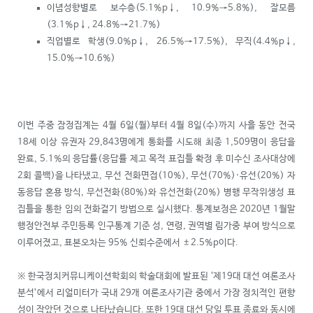
이념성향별로 보수층(5.1%p
↓
, 10.9%→5.8%), 잘모름
(3.1%p
↓
, 24.8%→21.7%)
직업별로 학생(9.0%p
↓
, 26.5%→17.5%), 무직(4.4%p
↓
,
15.0%→10.6%)
이번 주중 잠정집계는 4월 6일(월)부터 4월 8일(수)까지 사흘 동안 전국
18세 이상 유권자 29,843명에게 통화를 시도해 최종 1,509명이 응답을
완료, 5.1%의 응답률(응답률 제고 목적 표집틀 확정 후 미수신 조사대상에
2회 콜백)을 나타냈고, 무선 전화면접(10%), 무선(70%)·유선(20%) 자
동응답 혼용 방식, 무선전화(80%)와 유선전화(20%) 병행 무작위생성 표
집틀을 통한 임의 전화걸기 방법으로 실시했다. 통계보정은 2020년 1월말
행정안전부 주민등록 인구통계 기준 성, 연령, 권역별 림가중 부여 방식으로
이루어졌고, 표본오차는 95% 신뢰수준에서 ±2.5%p이다.
※ 한국정치커뮤니케이션학회의 학술대회에 발표된 ‘제19대 대선 여론조사
분석’에서 리얼미터가 국내 29개 여론조사기관 중에서 가장 정치적인 편향
성이 작았던 것으로 나타났습니다. 또한 19대 대선 당일 투표 종료와 동시에