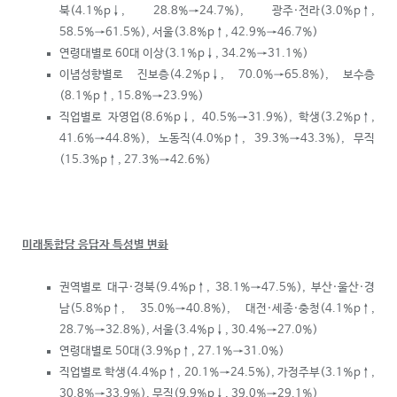
북(4.1%p
↓
, 28.8%→24.7%), 광주·전라(3.0%p
↑
,
58.5%→61.5%), 서울(3.8%p
↑
, 42.9%→46.7%)
연령대별로 60대 이상(3.1%p
↓
, 34.2%→31.1%)
이념성향별로 진보층(4.2%p
↓
, 70.0%→65.8%), 보수층
(8.1%p
↑
, 15.8%→23.9%)
직업별로 자영업(8.6%p
↓
, 40.5%→31.9%), 학생(3.2%p
↑
,
41.6%→44.8%), 노동직(4.0%p
↑
, 39.3%→43.3%), 무직
(15.3%p
↑
, 27.3%→42.6%)
미래통합당 응답자 특성별 변화
권역별로 대구·경북(9.4%p
↑
, 38.1%→47.5%), 부산·울산·경
남(5.8%p
↑
, 35.0%→40.8%), 대전·세종·충청(4.1%p
↑
,
28.7%→32.8%), 서울(3.4%p
↓
, 30.4%→27.0%)
연령대별로 50대(3.9%p
↑
, 27.1%→31.0%)
직업별로 학생(4.4%p
↑
, 20.1%→24.5%), 가정주부(3.1%p
↑
,
30.8%→33.9%), 무직(9.9%p
↓
, 39.0%→29.1%)