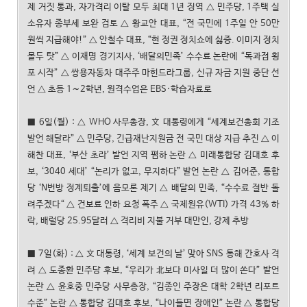
제 거짓 통과, 자가격리 이탈 모두 최대 1년 징역 △ 민주당, 1주택 실
소유자 종부세 보완 검토 △ 황교안 대표, “전 국민에 1주일 안 50만
원씩 지급해야!” △ 안철수 대표, “현 정권 정치쇼에 싫증. 이미지 정치
몰두 탓” △ 이재명 경기지사, ‘배달의민족’ 수수료 논란에 “독과점 횡
포 시작” △ 쌍용자동차 대주주 마힌드라그룹, 신규 자금 지원 중단 선
언 △ 초등 1∼2학년, 원격수업은 EBS·학습자료로
■ 6일(월) : △ WHO 사무총장, 文 대통령에게 “세계보건총회 기조
발언 해달라” △ 민주당, 긴급재난지원금 전 국민 대상 지급 추진 △ 이
해찬 대표, ‘부산 초라’ 발언 지역 폄하 논란 △ 미래통합당 김대호 후
보, ‘3040 세대’ “논리가 없고, 무지하다” 발언 논란 △ 김어준, 통합
당 ‘N번방 정계퇴출’에 음모론 제기 △ 배달의 민족, “수수료 절반 돌
려주겠다“ △ 건보료 인하 요청 폭주 △ 국제원유(WTI) 가격 43% 하
락, 배럴당 25.95달러 △ 격리비 지불 거부 대만인, 강제 추방
■ 7일(화) : △ 文 대통령, ‘세계 보건의 날’ 맞아 SNS 통해 간호사 격
려 △ 도종환 민주당 후보, “우리가 北보다 미사일 더 많이 쏜다” 발언
논란 △ 윤호중 민주당 사무총장, “김종인 주장은 대학 2학년 리포트
수준” 논란 △ 통합당 김대호 후보, “나이들면 장애인” 논란 △ 통합당