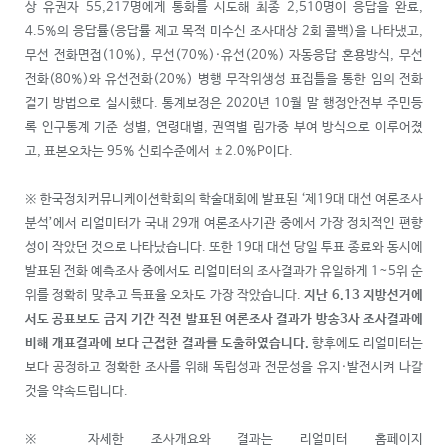
상 유권자 55,217명에게 통화를 시도해 최종 2,510명이 응답을 완료,
4.5%의 응답률(응답률 제고 목적 미수신 조사대상 2회 콜백)을 나타냈고,
무선 전화면접(10%), 무선(70%)·유선(20%) 자동응답 혼용방식, 무선
전화(80%)와 유선전화(20%) 병행 무작위생성 표집틀을 통한 임의 전화
걸기 방법으로 실시했다. 통계보정은 2020년 10월 말 행정안전부 주민등
록 인구통계 기준 성별, 연령대별, 권역별 림가중 부여 방식으로 이루어졌
고, 표본오차는 95% 신뢰수준에서 ±2.0%P이다.
※ 한국정치커뮤니케이션학회의 학술대회에 발표된 ‘제19대 대선 여론조사
분석’에서 리얼미터가 국내 29개 여론조사기관 중에서 가장 정치적인 편향
성이 작았던 것으로 나타났습니다. 또한 19대 대선 당일 투표 종료와 동시에
발표된 전화 예측조사 중에서도 리얼미터의 조사결과가 유일하게 1~5위 순
위를 정확히 맞추고 득표율 오차도 가장 작았습니다.
지난 6.13 지방선거에
서도 공표보도 금지 기간 직전 발표된 여론조사 결과가 방송3사 조사결과에
비해 개표결과에 보다 근접한 결과를 도출하였습니다.
향후에도 리얼미터는
보다 공정하고 정확한 조사를 위해 독립성과 전문성을 유지·발전시켜 나갈
것을 약속드립니다.
※ 자세한 조사개요와 결과는 리얼미터 홈페이지