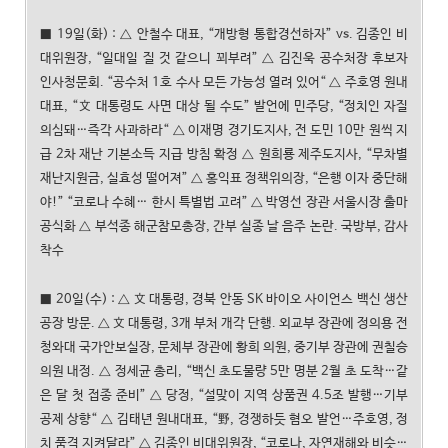
■ 19일(화) : △ 안철수 대표, “개방형 통합경선하자” vs. 김종인 비
대위원장, “일대일 질 것 같으니 꾀부려” △ 김진욱 공수처장 후보자
인사청문회. “공수처 1호 수사 모든 가능성 열려 있어“ △ 주호영 원내
대표, “文 대통령도 사면 대상 될 수도” 발언에 민주당, “정치인 자질
의심돼…즉각 사과하라“ △ 이재명 경기도지사, 전 도민 10만 원씩 지
급 2차 재난 기본소득 지급 방침 확정 △ 원희룡 제주도지사, “무차별
재난지원금, 실효성 떨어져” △ 홍익표 정책위의장, “은행 이자 중단해
야!” “코로나 수혜… 한시 특별법 고려” △ 박영선 장관 서울시장 출마
공식화 △ 부석종 해군참모총장, 간부 실종 날 음주 논란. 국방부, 감사
착수
■ 20일(수) : △ 文 대통령, 경북 안동 SK 바이오 사이언스 백신 생산
공장 방문. △ 文 대통령, 3개 부처 개각 단행. 외교부 장관에 정의용 전
청와대 국가안보실장, 문체부 장관에 황희 의원, 중기부 장관에 권칠승
의원 내정. △ 정세균 총리, “백신 초도물량 5만 명분 2월 초 도착…같
은 달 첫 접종 준비” △ 당정, “설맞이 지역 상품권 4.5조 발행…기부
공제 상향“ △ 김태년 원내대표, “野, 경쟁하듯 혐오 발언…주호영, 정
치 품격 지켜달라” △ 김종인 비대위원장, “코로나, 자연재해와 비슷…