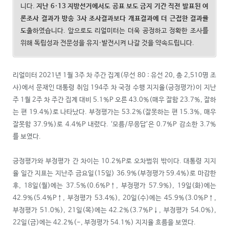
니다.
지난 6·13 지방선거에서도 공표 보도 금지 기간 직전 발표된 여
론조사 결과가 방송 3사 조사결과보다 개표결과에 더 근접한 결과를
도출
하였습니다. 앞으로도 리얼미터는 더욱 공정하고 정확한 조사를
위해 독립성과 전문성을 유지·발전시켜 나갈 것을 약속드립니다.
리얼미터 2021년 1월 3주 차 주간 집계(무선 80 : 유선 20, 총 2,510명 조
사)에서 문재인 대통령 취임 194주 차 국정 수행 지지율(긍정평가)이 지난
주 1월 2주 차 주간 집계 대비 5.1%P 오른 43.0%(매우 잘함 23.7%, 잘하
는 편 19.4%)로 나타났다. 부정평가는 53.2%(잘못하는 편 15.3%, 매우
잘못함 37.9%)로 4.4%P 내렸다. ‘모름/무응답’은 0.7%P 감소한 3.7%
를 보였다.
긍정평가와 부정평가 간 차이는 10.2%P로 오차범위 밖이다. 대통령 지지
율 일간 지표는 지난주 금요일(15일) 36.9%(부정평가 59.4%)로 마감한
후, 18일(월)에는 37.5%(0.6%P↑, 부정평가 57.9%), 19일(화)에는
42.9%(5.4%P↑, 부정평가 53.4%), 20일(수)에는 45.9%(3.0%P↑,
부정평가 51.0%), 21일(목)에는 42.2%(3.7%P↓, 부정평가 54.0%),
22일(금)에는 42.2%(-, 부정평가 54.1%) 지지율 흐름을 보였다.