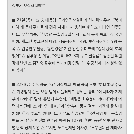
정부가 보상해줘야!”
■ 21일(목) : △ 文 대통령, 국가안전보장회의 전체회의 주재. “북미
대화 새 돌파구 마련해 평화 시계 다시 움직여야!” △ 이낙연 민주당
대표, 부산 방문. “신공항 특별법 2월 임시국회서 통과 목표” △ 국민
의힘, 재보선 후보신청 마감. 서울시장에 14명, 부산시장에는 9명 등
록 △ 김종인 위원장, ‘통합경선’ 제안 안철수 대표에 “정치 상식·도의
없어” △ 김무성 전 의원, “오만에 빠져 3자 구도 필승론”. 김종인 위원
장에 반발 △ 김진욱 공수처 초대 처장 임명. “고위공직자 비리 성역 없
이 수사”
■ 22일(금) : △ 영국, ‘G7 정상회의’ 한국 공식 초청. 文 대통령 수락
△ 자영업자 손실 보상 법제화 둘러싸고 정세균 총리 “이 나라가 기재
부의 나라냐” 질타. 홍남기 부총리, “재정은 화수분이 아니다”라며 어
렵다는 견해. △ 이낙연 대표, “저학년부터 등교 검토.. 기간제 증원 배
치해야“ △ 주호영 원내대표, 가덕도 신공항에 “국책사업마다 특별법
만들 거냐“ △ 이탄희 민주당 의원 등 107명, ‘사법 농단’ 연루 판사 2
명 탄핵 공개 제안 △ 유시민 노무현재단 이사장, “노무현재단 계좌 사