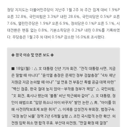
정당 지지도는 더불어민주당이 지난주 1월 2주 차 주간 집계 대비 1.9%P
오른 32.8%, 국민의힘은 3.3%P 내린 28.6%, 국민의당은 0.5%P 오른
7.6%, 열린민주당은 1.9%P 오른 6.9%, 정의당은 0.1%P 오른 5.1%, 시
대전환은 변동 없는 0.8%, 기본소득당은 0.2%P 내린 0.8%를 기록하였
다. 무당층은 1월 2주 차 대비 0.5%P 감소한 16.0%로 조사됐다.
◈ 정국 이슈 및 언론 보도 ◈
■ 18일(월) : △ 文 대통령 신년 기자 회견. “전직 대통령 사면, 지금
은 말할 때 아니다” “윤석열 총장은 문재인 정부 검찰총장” “4차 재난
지원금 지금 논의할 때 아냐” “설 연휴 전 부동산 특별 공급 대책 마련“
“백신 접종, 한국 절대 늦지 않아…부작용 정부가 책임” △ 국민의힘,
“文 회견, 혹시나 했는데 ‘불통’ 비난 박근혜와 같아” △ 文 대통령, 정
인이 해법으로 “입양 취소나 아이 바꾸자” 발언 논란 △ 靑, “아이를 위
해 사전위탁보호제 보완 취지” △ 이재용 삼성전자 부회장, 법정구속.
‘국정 농단 뇌물’ 징역 2년 6개월 실형 △ 조민 국시합격 논란 확산. 의
전원 입학 취소 땐 합격 무효. 부산대 의전원, “판결 확정 때 결정”