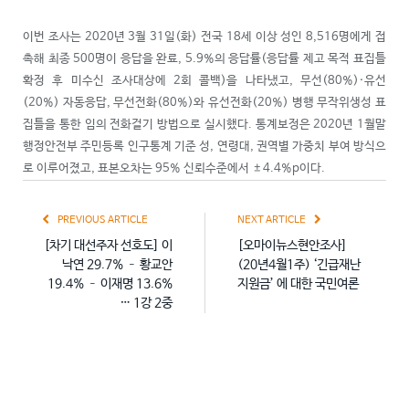
이번 조사는 2020년 3월 31일(화) 전국 18세 이상 성인 8,516명에게 접
촉해 최종 500명이 응답을 완료, 5.9%의 응답률(응답률 제고 목적 표집틀
확정 후 미수신 조사대상에 2회 콜백)을 나타냈고, 무선(80%)·유선
(20%) 자동응답, 무선전화(80%)와 유선전화(20%) 병행 무작위생성 표
집틀을 통한 임의 전화걸기 방법으로 실시했다. 통계보정은 2020년 1월말
행정안전부 주민등록 인구통계 기준 성, 연령대, 권역별 가중치 부여 방식으
로 이루어졌고, 표본오차는 95% 신뢰수준에서 ±4.4%p이다.
PREVIOUS ARTICLE
NEXT ARTICLE
[차기 대선주자 선호도] 이
[오마이뉴스현안조사]
낙연 29.7% – 황교안
(20년4월1주) ‘긴급재난
19.4% – 이재명 13.6%
지원금’ 에 대한 국민여론
… 1강 2중